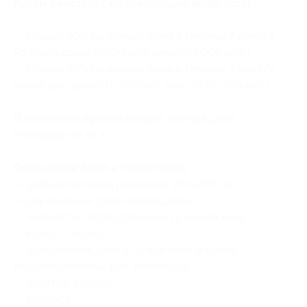
Купон действует на следующие виды услуг:
— Скидка 30% на аренду дома в течение 2 дней/1
ночи для двоих (5600 руб. вместо 8000 руб.)
— Скидка 30% на аренду дома в течение 3 дней/2
ночей для двоих (11 200 руб. вместо 16 000 руб.)
В стоимость купона входит:
аренда дома
площадью 46 кв. м.
Оснащение дома и территории:
— удобная кровать размером 180×200 см;
— двуспальный раскладной диван;
— полностью оборудованная кухонная зона;
— ⁠кулер с водой;
— холодильник, плита, стиральная машина,
водонагреватель, фен, телевизор;
— участок 3 сотки;
— терраса;