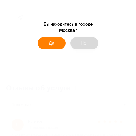
Вы находитесь в городе
Москва
?
Да
Нет
Отзывы об услуге
1
Полезные
Елена
★
★
★
★
★
Е
11 месяцев назад
про Отдых в течение 3 дней/2 ночей для компании из 2 человек