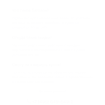
Что такое Биглион?
Biglion это про специальные акции, по условиям
которых вы можете приобрести купон со
скидкой от 50 до 90%
Откуда такие скидки?
Мы непосредственно работаем с каждым
партнером и договариваемся с ним о лучших
условиях для вас
Смогу ли я вернуть купон?
Если что-то случится, мы обязательно вернем
вам деньги. Мы работаем только с проверенными
и надежными партнерами
Остались вопросы?
+7 (495) 649-649-1