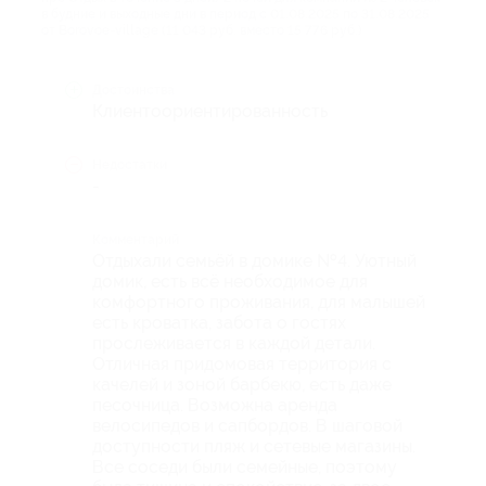
в будние и выходные дни в период с 01.08.2025 по 31.08.2025
от Borovoe-village (11 043 руб. вместо 15 776 руб.)
Достоинства
Клиентоориентированность
Недостатки
-
Комментарий
Отдыхали семьёй в домике №4. Уютный
домик, есть всё необходимое для
комфортного проживания, для малышей
есть кроватка, забота о гостях
прослеживается в каждой детали.
Отличная придомовая территория с
качелей и зоной барбекю, есть даже
песочница. Возможна аренда
велосипедов и сапбордов. В шаговой
доступности пляж и сетевые магазины.
Все соседи были семейные, поэтому