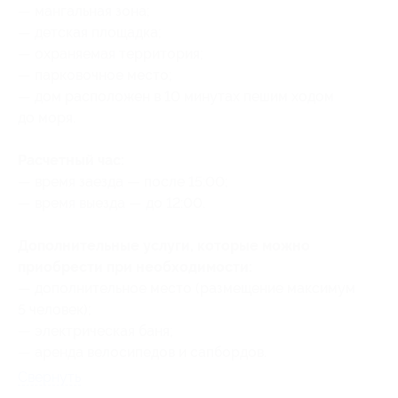
— мангальная зона;
— ⁠детская площадка;
— охраняемая территория;
— парковочное место;
— дом раcположен в 10 минутах пешим ходом
до моря.
Расчетный час:
— время заезда — после 15:00;
— время выезда — до 12:00.
Дополнительные услуги, которые можно
приобрести при необходимости:
— дополнительное место (размещение максимум
5 человек);
— электрическая баня;
— ⁠аренда велосипедов и сапбордов.
Свернуть