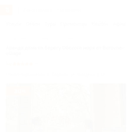
Услуги
Отели
Туры
Промокоды
Кэшбэк
Афиша 
Главная
Отели
Сибирь
Новосибирск
Аренда дома на берегу Обского моря от Borovoe-
village
5.0
(1)
Новосибирская обл., с. Боровое, ул. Звездная, д. 13
- 30%