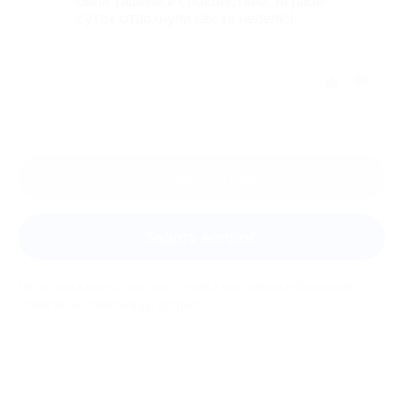
была тишина и спокойствие, за двое
суток отдохнули как за неделю)
Отзыв полезен?
Оставить отзыв
Задать вопрос
Мы всегда рады помочь: служба поддержки Биглиона
ответит на любой ваш вопрос