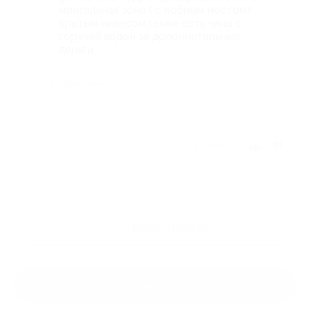
мангальная зона ( с лобным местом)
крытым навесом,также есть чаны с
горячей водой за дополнительные
деньги
Недостатки
-
Отзыв полезен?
Ещё
отзывы
Оставить отзыв