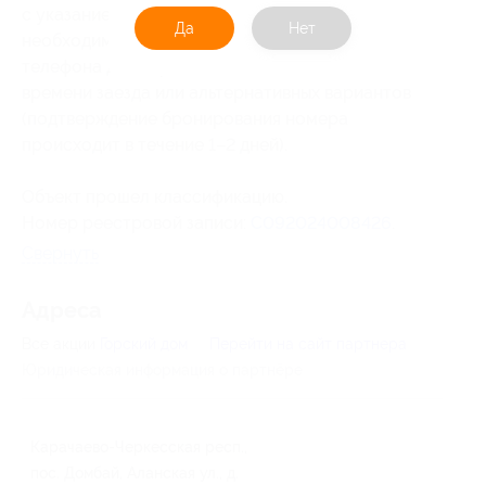
с указанием Ф. И. О., количества гостей,
Да
Нет
необходимости дополнительного места,
телефона для обратной связи, желаемого
времени заезда или альтернативных вариантов
(подтверждение бронирования номера
происходит в течение 1–2 дней).
Объект прошел классификацию.
Номер реестровой записи:
С092024008426
.
Свернуть
Адресa
Все акции
Горский дом
Перейти на сайт партнера
Юридическая информация о партнёре
Карачаево-Черкесская респ.,
пос. Домбай, Аланская ул., д.