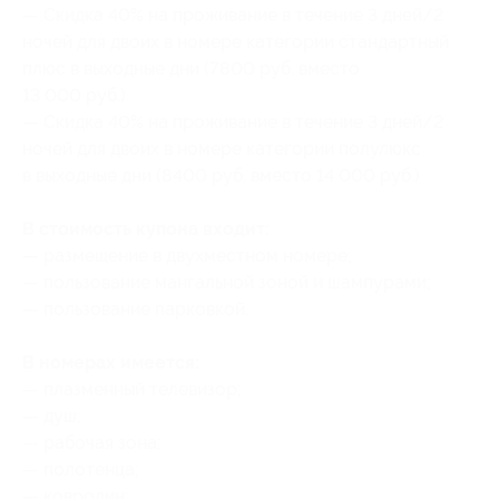
— Скидка 40% на проживание в течение 3 дней/2
ночей для двоих в номере категории стандартный
плюс в выходные дни (7800 руб. вместо
13 000 руб.)
— Скидка 40% на проживание в течение 3 дней/2
ночей для двоих в номере категории полулюкс
в выходные дни (8400 руб. вместо 14 000 руб.)
В стоимость купона входит:
— размещение в двухместном номере;
— пользование мангальной зоной и шампурами;
— пользование парковкой.
В номерах имеется:
— плазменный телевизор;
— душ;
— рабочая зона;
— полотенца;
— ковролин;