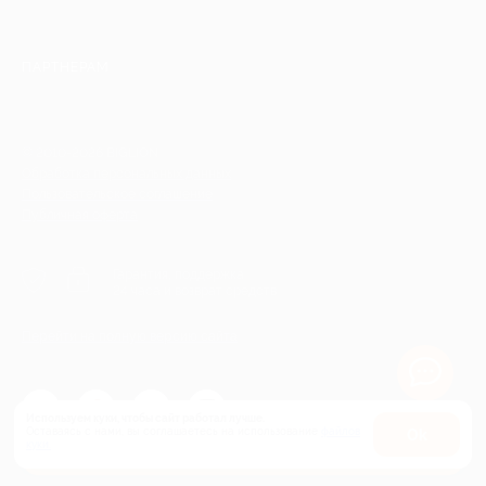
ПАРТНЕРАМ
© 2010-2026 BIGLION
Обработка персональных данных
Пользовательское соглашение
Публичная оферта
Гарантия, поддержка
24 часа и возврат средств
Перейти на полную версию сайта
Используем куки, чтобы сайт работал лучше.
Оставаясь с нами, вы соглашаетесь на использование
файлов
Оk
Купить от 2 750 руб.
куки.