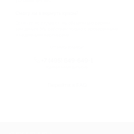
условиях для вас
Смогу ли я вернуть купон?
Если что-то случится, мы обязательно вернем
вам деньги. Мы работаем только с проверенными
и надежными партнерами
Остались вопросы?
+7 (495) 649-649-1
Горячая линия Биглиона
Перейти в FAQ