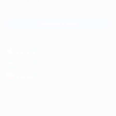
+7 495 649-649-1
Для звонка из Москвы
и регионов России
Связаться с нами
МОБИЛЬНОЕ ПРИЛОЖЕНИЕ
загрузить в
App Store
загрузить в
Google Play
загрузить в
AppGallery
КОМПАНИЯ
ИНФОРМАЦИЯ