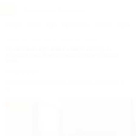
Услуги
Отели
Туры
Промокоды
Кэшбэк
Афиша 
Главная
Отели
Юг России
Домбай
Проживание в Домбае в номере категории
стандарт плюс или полулюкс в отеле «Горский
дом»
5.0
(2)
Карачаево-Черкесская респ., пос. Домбай, Аланская ул., д.
21
- 50%