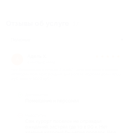
Отзывы об услуге
17
Полезные
Адель Х.
★
★
★
★
★
А
8 месяцев назад
про Проживание в течение 2 дней/1 ночи для двоих в номере
категории полулюкс в будние дни в отеле «Горский дом» (3000
руб. вместо 6000 руб.)
Достоинства
Помещение и персонал
Недостатки
Сам курорт поселок не оправдал
ожиданий, застрял где то в 90 х. Нет
хозяина который бы напел порядок. Все