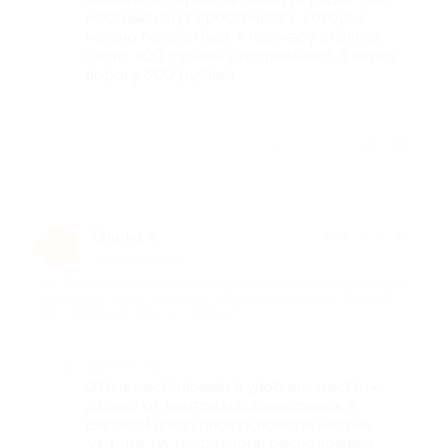
местные ищут просточков с которых
можно поживиться, к примеру стоянка
стоит 300 рублей у подъемника, а через
дорогу 500 рублей.
Отзыв полезен?
Галина А.
★
★
★
★
★
Г
9 месяцев назад
про Проживание в течение 3 дней/2 ночей для двоих в номере
категории стандартный плюс в будние дни в отеле «Горский
дом» (4290 руб. вместо 11 000 руб.)
Достоинства
Отель расположен в удобном месте,не
далеко от центра,магазины,рынок в
шаговой доступности,номера чистые
,уютные, на территории расположена