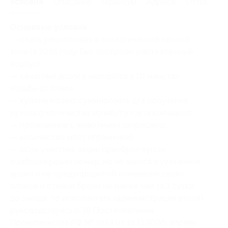
Условия
Описание
Гарантии
Адреса
Отзывы
Основные условия:
— отель расположен в экологической лесной
зоне (в 2016 году был построен шестиэтажный
корпус);
— канатные дороги находятся в 10 минутах
ходьбы от отеля;
— купоны можно суммировать для получения
нужного количества ночей/суток проживания;
— проживание с животными запрещено;
— количество мест ограничено;
— если участник акции приобрел купон
и забронировал номер, но не явился в указанное
время и не предупредил об изменении своих
планов и отмене брони не менее чем за 1 сутки
до заезда, то исполнитель (администрация отеля),
руководствуясь п. 16 Постановления
Правительства РФ № 1853 от 18.11.2020, вправе