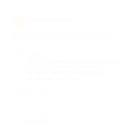
saifutdinovaguldar
★
★
★
★
★
s
2 месяца назад
про Курс «Мыловарение для начинающих» от компании
«Мыльная мастерская» (583 руб. вместо 4490 руб.)
Достоинства
Мне курс понравился, ббез лишней воды
все по делу, все ясно и понятно)
осталось набить руку и вперед
зарабатывать на мыле))
Недостатки
-
Комментарий
спасибо!