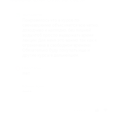
«Мыльная мастерская» (178 руб. вместо 890 руб.)
Достоинства
Понравилось что в курсе по
свечеварению объясняется все четко,
доходчиво и наглядно, без лишней
воды,чтоб просто выдержать время
лекции. Для меня это важно так как я
ограничена в свободном времени.
Обязательно буду покупать ище и
другие курсы в дальнейшем.
Недостатки
Нет
Комментарий
+++++
Отзыв полезен?