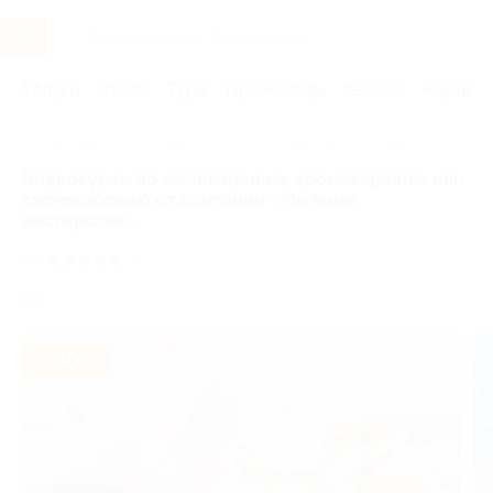
Услуги
Отели
Туры
Промокоды
Кэшбэк
Афиша 
Главная
Услуги
Развлечения
Творческие мастер-классы
Видеокурсы по мыловарению, кремоварению или
свечеварению от компании «Мыльная
мастерская»
5.0
(5)
РФ
- 80%