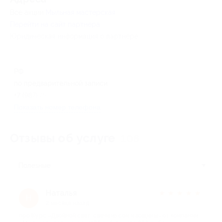
Все акции
Мыльная мастерская
Перейти на сайт партнера
Юридическая информация о партнёре
РФ
по предварительной записи
+7 (987) 043-37-67
Показать номер телефона
Отзывы об услуге
106
Полезные
Наталья
★
★
★
★
★
Н
2 месяца назад
про Курс «Двойной свет: свечи из сои и вощины» от компании