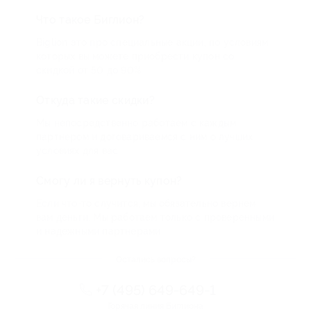
Что такое Биглион?
Biglion это про специальные акции, по условиям
которых вы можете приобрести купон со
скидкой от 50 до 90%
Откуда такие скидки?
Мы непосредственно работаем с каждым
партнером и договариваемся с ним о лучших
условиях для вас
Смогу ли я вернуть купон?
Если что-то случится, мы обязательно вернем
вам деньги. Мы работаем только с проверенными
и надежными партнерами
Остались вопросы?
+7 (495) 649-649-1
Горячая линия Биглиона