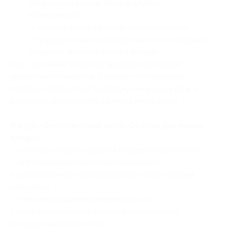
оливкового масла, меда и других
компонентов;
— жидкое мыло и бельди: познакомитесь
с традиционными и современными методами
создания жидкого мыла и бельди.
Курс включает в себя 24 видеоурока общей
продолжительностью 8 часов, что позволяет
глубоко погрузиться в каждую тему и научиться
создавать высококачественное мыло дома.
В курс «Глицериновое мыло. Основа для мыла»
входит:
— основы теории создания глицеринового мыла;
— изготовление быстрозастывающего
и традиционного глицеринового мыла горячим
способом;
— техники создания каменного мыла
с глицериновыми вставками и собственной
глицериновой основой;