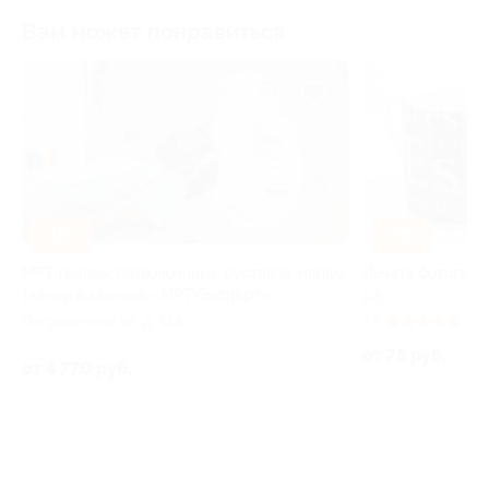
Вам может понравиться
–50%
–40%
их
Печать фотографий на предметах и одежде
Посещение стр
со скидкой
РФ
Полетаева ул, д
4.8
(3)
Куплено 13
от 75 руб.
от 774 руб.