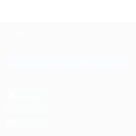
+7 495 649-649-1
Для звонка из Москвы
и регионов России
Связаться с нами
МОБИЛЬНОЕ ПРИЛОЖЕНИЕ
загрузить в
App Store
загрузить в
Google Play
загрузить в
AppGallery