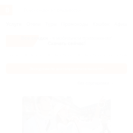
Услуги
Отели
Туры
Промокоды
Кэшбэк
Афиша 
Все скидки
- в мобильном приложении!
Скачать сейчас!
Главная
Услуги
Экскурсии
Экскурсии по достопримеча
Экскурсии по достопримечательностям
Без сортировки