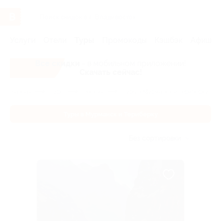
Услуги
Отели
Туры
Промокоды
Кэшбэк
Афиша 
Все скидки
- в мобильном приложении!
Скачать сейчас!
Главная
Туры
Россия
Туры в Мурманск и Териберку
Туры в Мурманск и Териберку
Без сортировки