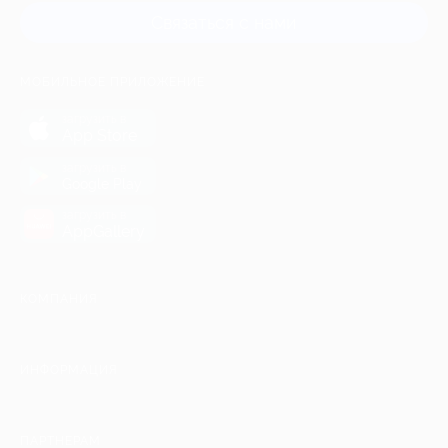
Связаться с нами
МОБИЛЬНОЕ ПРИЛОЖЕНИЕ
загрузить в
App Store
загрузить в
Google Play
загрузить в
AppGallery
КОМПАНИЯ
ИНФОРМАЦИЯ
ПАРТНЕРАМ