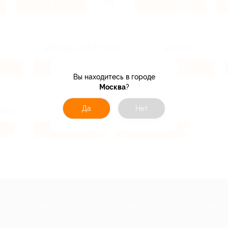
3.7%
0.26%
Кэшбэк
Кэшбэк
4%
6.4%
4.8%
Кэшбэк
Кэшбэк
Вы находитесь в городе
Москва
?
Да
Нет
2.8%
3.2%
Кэшбэк
Кэшбэк
Е ПРИЛОЖЕНИЕ
КОМПАНИЯ
ИНФОР