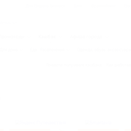
Для Вашего бизнеса
Блог
Франчайзинг
Воп
Промокоды
Кэшбэк
Афиша города
Для дома
Еда
Развлечения
Одежда, обувь, аксессуар
Правила получения кэшбэка
Как работае