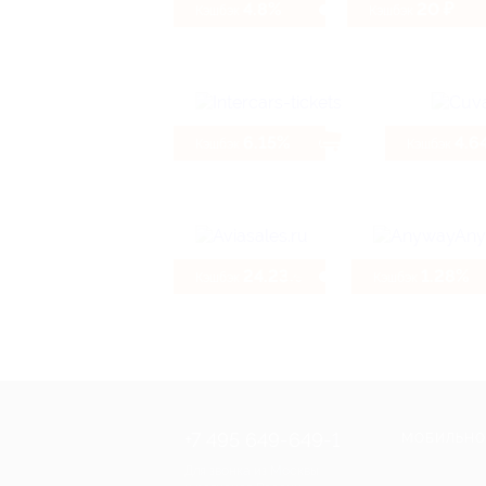
4.8%
20 ₽
Кэшбэк
Кэшбэк
6.15%
4.6
Кэшбэк
Кэшбэк
24.23%
1.28%
Кэшбэк
Кэшбэк
+7 495 649-649-1
МОБИЛЬНО
Для звонка из Москвы