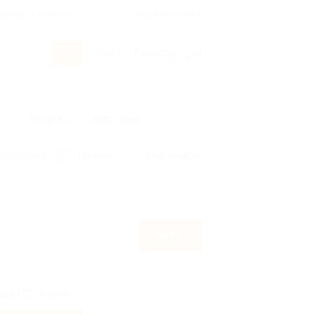
росы и ответы
+7 495 649-649-1
Вход
/
Регистрация
ы
Услуги
Авто
Ещё
т кэшбэк?
По чеку
Мой кэшбэк
Найти