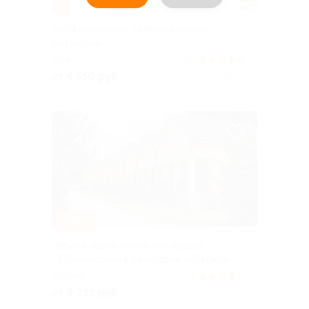
–30%
Тур в санатории «Зеленая роща»
со скидкой
УФА
4.8
(5)
от 4 550 руб.
Куплено 215
–45%
Отдых в парке семейного отдыха
«У Лукоморья» в санатории «Старица»
РЯЗАНЬ
4.1
(6)
от 9 251 руб.
Куплено 31