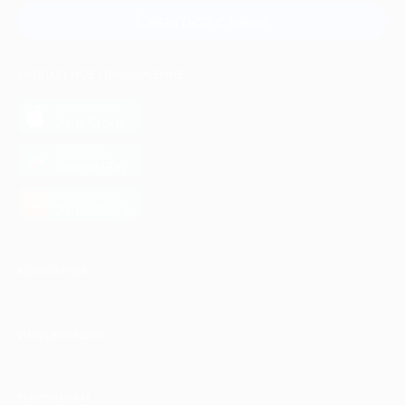
Связаться с нами
МОБИЛЬНОЕ ПРИЛОЖЕНИЕ
загрузить в
App Store
загрузить в
Google Play
загрузить в
AppGallery
КОМПАНИЯ
ИНФОРМАЦИЯ
ПАРТНЕРАМ