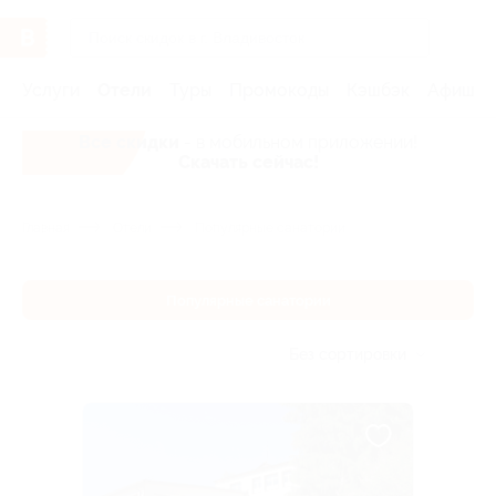
Услуги
Отели
Туры
Промокоды
Кэшбэк
Афиша 
Все скидки
- в мобильном приложении!
Скачать сейчас!
Главная
Отели
Популярные санатории
Популярные санатории
Без сортировки