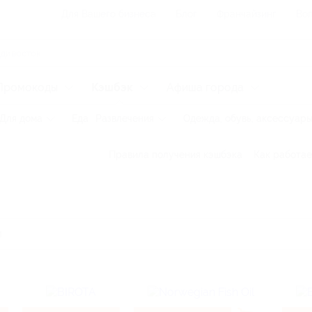
Для Вашего бизнеса
Блог
Франчайзинг
Воп
Промокоды
Кэшбэк
Афиша города
Для дома
Еда
Развлечения
Одежда, обувь, аксессуар
Правила получения кэшбэка
Как работае