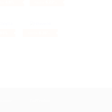
4.8%
5.22%
бэк
Кэшбэк
.85%
6.35%
Кэшбэк
МАЦИЯ
ПАРТНЕРАМ