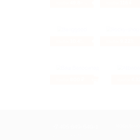
49.84%
116 ₽
Кэшбэк
Кэшбэк
10.4%
9.22%
Кэшбэк
Кэшбэк
800 ₽
4.3
Кэшбэк
Кэшбэк
+7 495 649-649-1
МОБИЛЬНО
Для звонка из Москвы