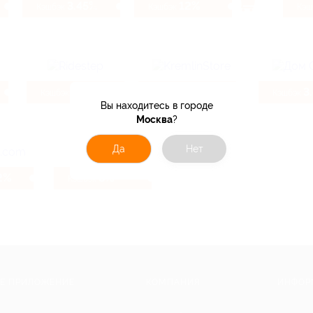
3.45%
12%
Кэшбэк
Кэшбэк
Кэш
5.26%
2.4%
3
Кэшбэк
Кэшбэк
Кэшбэк
Вы находитесь в городе
Москва
?
Да
Нет
2%
8%
Кэшбэк
Е ПРИЛОЖЕНИЕ
КОМПАНИЯ
ИНФОР