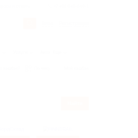
росы и ответы
+7 495 649-649-1
Вход
/
Регистрация
ы
Услуги
Авто
Ещё
т кэшбэк?
По чеку
Мой кэшбэк
Найти