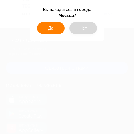
ТВЕРСКАЯ ОБЛАСТЬ
Вы находитесь в городе
от 4 830 руб.
Куплено 57
Москва
?
Да
Нет
+7 495 649-649-1
Для звонка из Москвы
и регионов России
Связаться с нами
МОБИЛЬНОЕ ПРИЛОЖЕНИЕ
загрузить в
App Store
загрузить в
Google Play
загрузить в
AppGallery