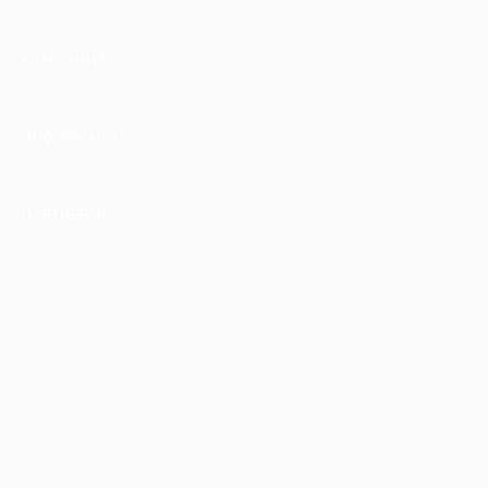
КОМПАНИЯ
ИНФОРМАЦИЯ
ПАРТНЕРАМ
© 2010-2026 BIGLION
Обработка персональных данных
Пользовательское соглашение
Публичная оферта
Гарантия, поддержка
24 часа и возврат средств
Перейти на полную версию сайта