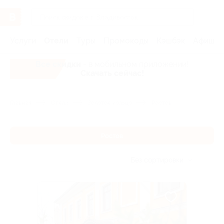
Услуги
Отели
Туры
Промокоды
Кэшбэк
Афиша 
Все скидки
- в мобильном приложении!
Скачать сейчас!
Главная
Отели
Золотое кольцо
Ростов
Ростов
Без сортировки