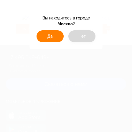
Вы находитесь в городе
Москва
?
4.32%
5.6%
Кэшбэк
Кэшбэк
Да
Нет
+7 495 649-649-1
Для звонка из Москвы
и регионов России
Связаться с нами
МОБИЛЬНОЕ ПРИЛОЖЕНИЕ
загрузить в
App Store
загрузить в
Google Play