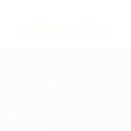
8%
7.9%
Кэшбэк
Кэшбэк
+7 495 649-649-1
Для звонка из Москвы
и регионов России
Связаться с нами
МОБИЛЬНОЕ ПРИЛОЖЕНИЕ
загрузить в
App Store
загрузить в