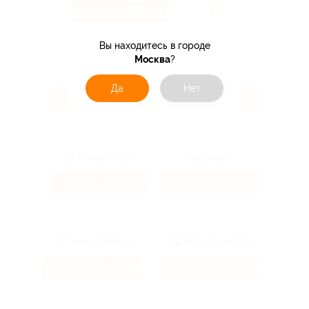
360 ₽
Кэшбэк
Вы находитесь в городе
Москва
?
Да
Нет
5.54%
4.66%
Кэшбэк
Кэшбэк
4.66%
4%
Кэшбэк
Кэшбэк
5.81%
1.6%
Кэшбэк
Кэшбэк