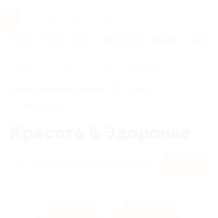
Услуги
Отели
Туры
Промокоды
Кэшбэк
Афиша 
Главная
Кэшбэк
Красота & Здоровье
Правила получения кэшбэка
По чеку
Мой кэшбэк
Красота & Здоровье
Найти