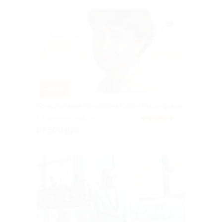
–50%
Консультация психолога Ольги Рыбинцевой
г. Калининград, ул.
5.0
(14)
+1
Георгия Димитрова, д.
от 500 руб.
Куплено 2
28, каб. 3