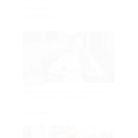
со скидкой
г. Саратов, пр-т
Столыпина, д. 8
от 1 500 руб.
Куплено 1
–81%
Индивидуальные онлайн-консультации
от психолога Натальи Кулягиной
РФ
от 950 руб.