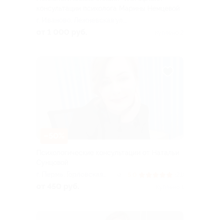
консультации психолога Марины Немцевой
г. Иваново, Лежневская ул.,
д. 55, эт. 4, каб. 4.21 (ТРЦ
от 1 000 руб.
Куплено 2
«Тополь»)
–50%
Психологические консультации от Натальи
Сунцовой
г. Пермь, Горловская
5.0
(21)
+2
ул., д. 92а
от 450 руб.
Куплено 1