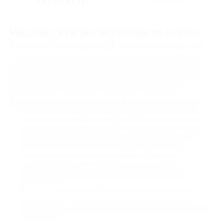
от 1 000 руб.
Куплено 1
Медицинские обследования по скидке
Услуги профильных врачей во Владивостоке со скидками
В этом разделе собраны акции на консультации узкопрофильных
врачей. Это кардиологи, хирурги, гастроэнтерологи, неврологи и не
только. Посещение таких специалистов стоит недешево, особенно
врачей высокой квалификации. Но благодаря купонам можно
заплатить до 75% меньше – сейчас расскажем подробнее.
Почему стоит ходить к профильным специалистам?
Точная диагностика. Знаний терапевта часто не хватает, чтобы
поставить правильный диагноз. Нужно обращаться к профильному
специалисту: он быстро распознает специфические симптомы,
назначит нужные обследования и вынесет точное заключение.
Эффективное лечение. Профильный врач владеет самыми
прогрессивными методами в своей области. Он знаком с
новейшими протоколами лечения, специализированными
препаратами и манипуляциями. А это повышает шансы на
выздоровление.
Профилактика осложнений. Болезни часто бессимптомны на
ранней стадии, и чтобы их выявить, нужно регулярно ходить к
врачам. Это позволит вовремя предупредить серьезные проблемы
со здоровьем.