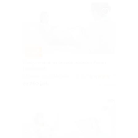
–50%
Консультации от астропсихолога Елены
Цыгановой
г. Пермь, ул. 25 Октября,
5.0
(7)
+1
д. 17
от 750 руб.
Куплено 1