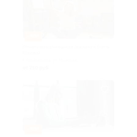
–50%
Онлайн-консультации от психолога Елены
Поповой
г. Красноярск, ул. Маерчака,
д. 18 (204)
от 750 руб.
–50%