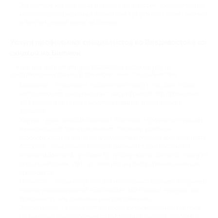
Экспертное мнение. Когда диагноз уже известен, дополнительные
консультации профильных врачей помогут уточнить схему лечения
и получить новый взгляд на болезнь.
Услуги профильных специалистов во Владивостоке со
скидкой на Биглион
У нас на сайте регулярно появляются скидки на услуги
узкопрофильных врачей. В том числе таких специальностей:
Кардиолог – специалист по болезням сердца и сосудов. Акции
часто включают консультацию с расшифровкой ЭКГ, проведение
УЗИ сердца и суточного мониторирования артериального
давления.
Хирург – врач, который проводит плановые и срочные операции и
манипуляции. В том числе мелкие, такие как удаление
новообразований, вскрытие фурункулов и лечение вросшего ногтя.
Артролог – специалист, который занимается диагностикой и
лечением болезней суставов. По купону можно получить скидку на
первичный прием, УЗИ суставов или внутрисуставные инъекции
препаратов.
Психолог – оказывает услуги для ментального здоровья. Например,
сеансы индивидуальной психологической помощи, терапия при
тревожности или семейное консультирование.
Эндокринолог – специалист по болезням гормональной системы.
Он помогает при проблемах со щитовидной железой, диабете и