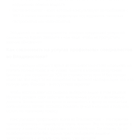
нарушениях обмена веществ.
Гастроэнтеролог – врач, который консультирует по проблемам с
ЖКТ. А также назначает профильные исследования, такие как
гастроскопия или колоноскопия.
Это далеко не все специалисты, которые предлагают услуги со
скидками на Biglion. Заходите к нам чаще, чтобы не пропустить
важные обновления.
Как сэкономить на услугах профильных специалистов
во Владивостоке?
Консультации хорошего врача во Владивостоке стоят недешево, но
платить полный прайс и не нужно. Ходите в клиники по купонам
Биглион – они сохранят до 70% от стоимости услуги. И без потери
качества: вас ждут те же специалисты высокой квалификации, что и за
полную цену. Разница – в отсутствии переплат.
Чтобы воспользоваться скидкой, выберите акцию в этом разделе.
Изучите условия: срок действия, включенные услуги и возможные
доплаты. Затем оплатите купон и запишитесь к врачу по контактам
организатора. Готово: осталось показать qr-код в клинике и получить
услугу по приятному прайсу.
Консультация профильного врача во Владивостоке – это гарантия
точного диагноза и правильного плана лечения. Это не просто визит в
клинику, а инвестиция в здоровье и благополучие. Так почему бы не
позаботится о себе без лишних трат? Выбирайте акцию и
записывайтесь к актуальному врачу уже сегодня!