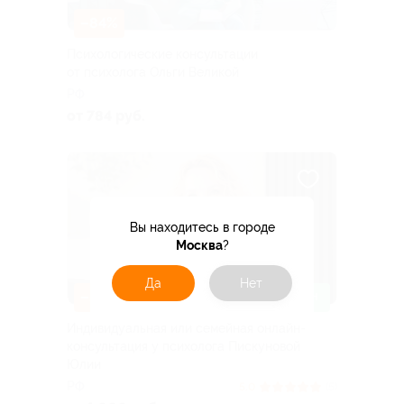
–84%
Психологические консультации
от психолога Ольги Великой
РФ
от 784 руб.
Вы находитесь в городе
Москва
?
Да
Нет
–50%
ЗАПИСАТЬСЯ ОНЛАЙН
Индивидуальная или семейная онлайн-
консультация у психолога Пискуновой
Юлии
РФ
5.0
(5)