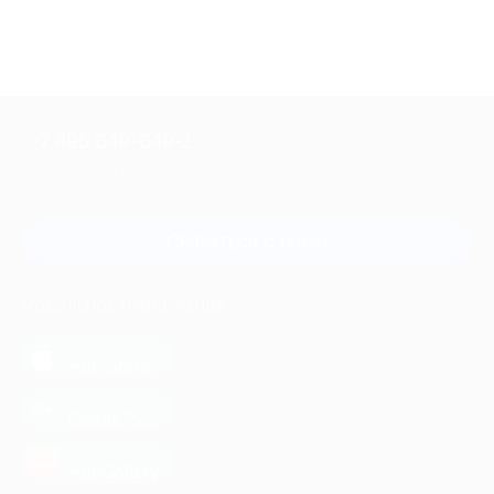
+7 495 649-649-1
Для звонка из Москвы
и регионов России
Связаться с нами
МОБИЛЬНОЕ ПРИЛОЖЕНИЕ
загрузить в
App Store
загрузить в
Google Play
загрузить в
AppGallery