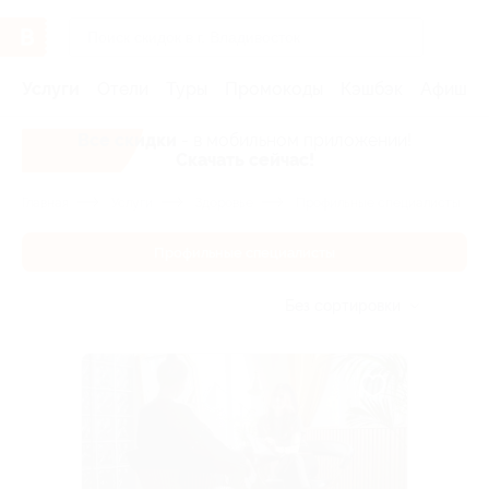
Услуги
Отели
Туры
Промокоды
Кэшбэк
Афиша 
Все скидки
- в мобильном приложении!
Скачать сейчас!
Главная
Услуги
Здоровье
Профильные специалисты
Профильные специалисты
Без сортировки