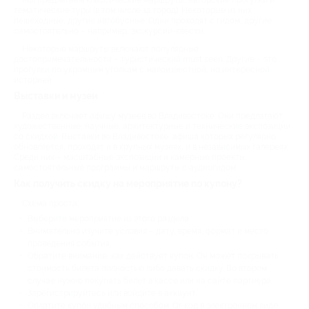
Мы предлагаем классические маршруты, авторские прогулки и
тематические туры (в том числе за город). Некоторые из них
пешеходные, другие автобусные. Одни проходят с гидом, другие
самостоятельно – например, экскурсии-квесты.
Некоторые маршруты включают популярные
достопримечательности – туристический must seen. Другие – это
прогулки по укромным уголкам с малоизвестной, но интересной
историей.
Выставки и музеи
Раздел включает афишу музеев во Владивостоке. Они предлагают
художественные, научные, архитектурные и технические экспозиции
со скидкой. Выставки во Владивостоке, афиша которых регулярно
обновляется, проходят и в крупных музеях, и в независимых галереях.
Среди них – масштабные экспозиции и камерные проекты,
самостоятельные программы и маршруты с аудиогидом.
Как получить скидку на мероприятие по купону?
Схема проста:
Выберите мероприятие из этого раздела.
Внимательно изучите условия – дату, время, формат и место
проведения события.
Обратите внимание, как действует купон. Он может покрывать
стоимость билета полностью либо давать скидку. Во втором
случае нужно покупать билет в кассе или на сайте партнера.
Зарегистрируйтесь или войдите в аккаунт.
Оплатите купон удобным способом. Qr-код в электронном виде