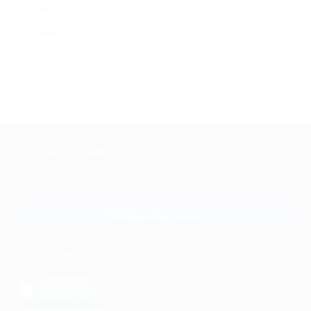
придет на почту.
Воспользуйтесь купоном в качестве билета или для получения
скидки.
Готово – наслаждайтесь мероприятием со скидкой!
+7 495 649-649-1
Для звонка из Москвы
и регионов России
Связаться с нами
МОБИЛЬНОЕ ПРИЛОЖЕНИЕ
загрузить в
App Store