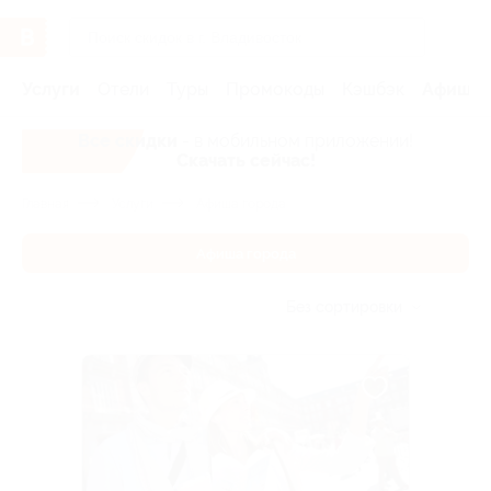
Услуги
Отели
Туры
Промокоды
Кэшбэк
Афиша 
Все скидки
- в мобильном приложении!
Скачать сейчас!
Главная
Услуги
Афиша города
Афиша города
Без сортировки