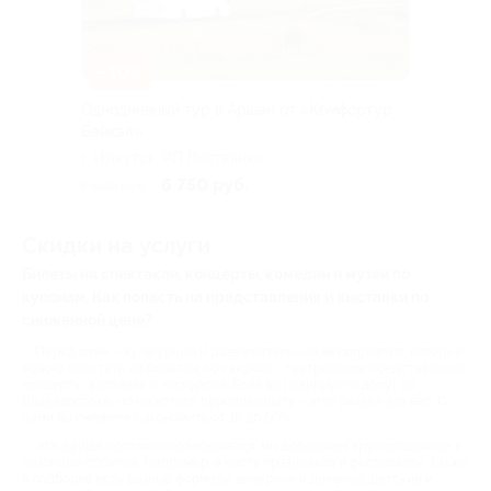
–10%
Однодневный тур в Аршан от «Комфортур
Байкал»
г. Иркутск, РП Листвянка
6 750 руб.
7 500 руб.
Скидки на услуги
Билеты на спектакли, концерты, комедии и музеи по
купонам. Как попасть на представления и выставки по
сниженной цене?
Перед вами – культурные и развлекательные мероприятия, которые
можно посетить по билетам со скидкой - театральные представления,
концерты, выставки и экскурсии. Если вы планируете досуг во
Владивостоке, но не хотите переплачивать – этот раздел для вас. С
нами вы сможете сэкономить от 15 до 60%.
Эта афиша постоянно обновляется: мы добавляем круглогодичные и
сезонные события. Например, в честь праздников и фестивалей. Также
в подборке есть разные форматы: вечерние и дневные, детские и