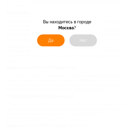
взрослые. Так что любой пользователь сервиса найдет подходящее
предложение.
Афиша театров во Владивостоке
Предлагаем широкий ассортимент постановок со скидкой. Любите
Вы находитесь в городе
классические спектакли? Без проблем, выбор большой.
Москва
?
Предпочитаете современные и авторские варианты? Этого тоже
хватает. Хочется чего-то нового? Приходите на экспериментальные
форматы представлений.
Да
Нет
Постановки со скидками проходят и в крупных театрах, и в
пространствах поменьше. Жанры разные: драмы, комедии, детские
спектакли. Также бывают музыкальные постановки и иммерсивные
шоу.
Афиша концертов во Владивостоке
В нашей подборке – разные жанры. Там и академическая музыка, и
органные вечера, и камерные ансамбли, и джазовые сеты. А ещё –
инструментальные концерты и выступления певцов. Они проходят не
только в клубах, но и в консерваториях, соборах и музеях.
Стендап афиша во Владивостоке
Включает сольные выступления комиков и вечеринки формата open
mic. А также импровизационные шоу с участием зрителей, квизы и
тематические вечера. Это идеальный формат для тех, кто
предпочитает неформальный отдых.
Афиша экскурсий и городских прогулок