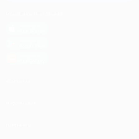
МОБИЛЬНОЕ ПРИЛОЖЕНИЕ
загрузить в
App Store
загрузить в
Google Play
загрузить в
AppGallery
КОМПАНИЯ
ИНФОРМАЦИЯ
ПАРТНЕРАМ