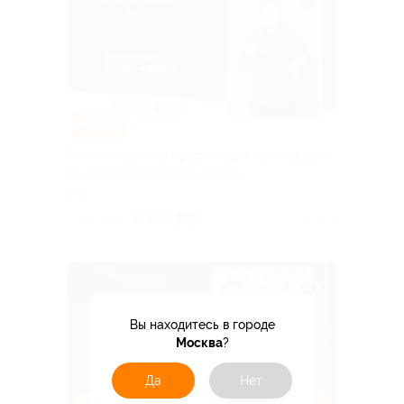
–70%
Онлайн-курс сольфеджио для начинающих
от вокальной студии «Голос»
РФ
2 100 руб.
7 000 руб.
Куплено 1
Вы находитесь в городе
Москва
?
Да
Нет