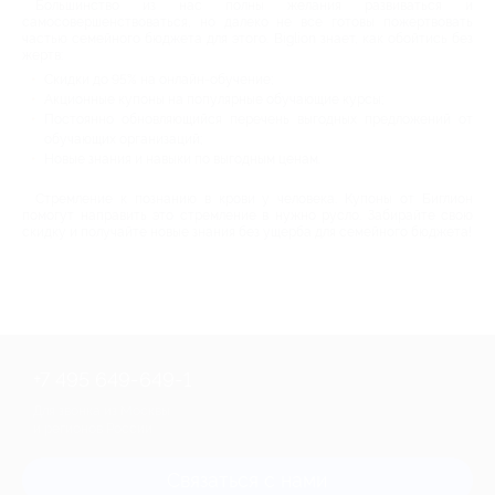
Большинство из нас полны желания развиваться и
самосовершенствоваться, но далеко не все готовы пожертвовать
частью семейного бюджета для этого. Biglion знает, как обойтись без
жертв:
Скидки до 95% на онлайн-обучение;
Акционные купоны на популярные обучающие курсы;
Постоянно обновляющийся перечень выгодных предложений от
обучающих организаций;
Новые знания и навыки по выгодным ценам.
Стремление к познанию в крови у человека. Купоны от Биглион
помогут направить это стремление в нужно русло. Забирайте свою
скидку и получайте новые знания без ущерба для семейного бюджета!
+7 495 649-649-1
Для звонка из Москвы
и регионов России
Связаться с нами