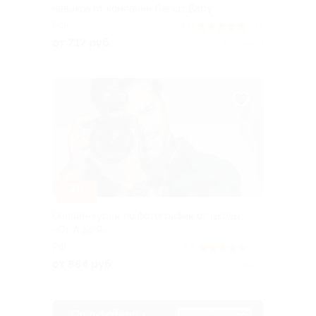
навыков от компании Genius Baby
РФ
5.0
(111)
от 717 руб.
Куплено 4
–69%
Онлайн-курсы по фотографии от школы
«От А до Я»
РФ
4.9
(73)
от 864 руб.
Куплено 5