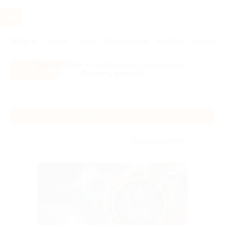
Услуги
Отели
Туры
Промокоды
Кэшбэк
Афиша 
Все скидки
- в мобильном приложении!
Скачать сейчас!
Главная
Услуги
Обучение
Обучающие мастер-классы
Обучающие мастер-классы
Без сортировки