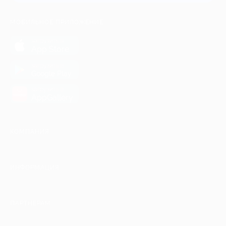
МОБИЛЬНОЕ ПРИЛОЖЕНИЕ
загрузить в
App Store
загрузить в
Google Play
загрузить в
AppGallery
КОМПАНИЯ
ИНФОРМАЦИЯ
ПАРТНЕРАМ