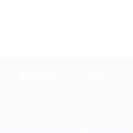
Акция до 28.07.2029
загрузить в
загрузить в
App Store
Google Play
+7 495 649-649-1
Для звонка из Москвы
и регионов России
Связаться с нами