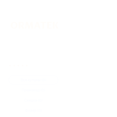
★
★
★
★
★
Все купоны (0)
Промокод (0)
Скидка (0)
Флаер (0)