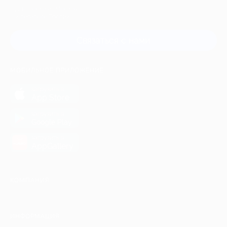
Для звонка из Москвы
и регионов России
Связаться с нами
МОБИЛЬНОЕ ПРИЛОЖЕНИЕ
загрузить в
App Store
загрузить в
Google Play
загрузить в
AppGallery
КОМПАНИЯ
ИНФОРМАЦИЯ