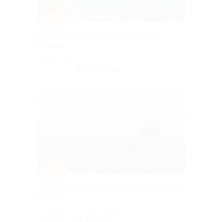
–10%
Тур на Ольхон «Сакральное сердце
Байкала»
Иркутский м.о., р.п.
Листвянка, ул. Горького,
10 800 руб.
12 000 руб.
101а
–10%
Однодневный тур от компании «Комфортур
Байкал»
г. Иркутск, РП Листвянка
7 650 руб.
8 500 руб.