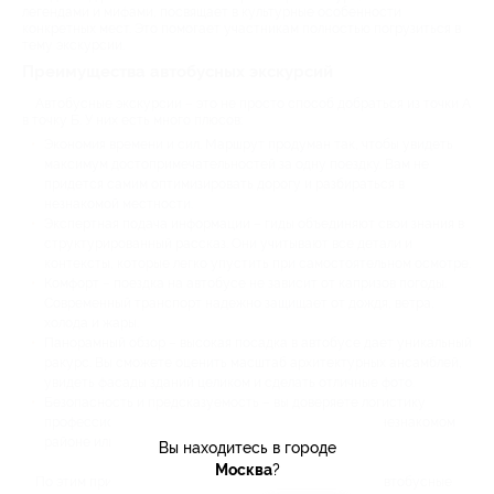
легендами и мифами, посвящает в культурные особенности
конкретных мест. Это помогает участникам полностью погрузиться в
тему экскурсии.
Преимущества автобусных экскурсий
Автобусные экскурсии – это не просто способ добраться из точки А
в точку Б. У них есть много плюсов:
Экономия времени и сил. Маршрут продуман так, чтобы увидеть
максимум достопримечательностей за одну поездку. Вам не
придется самим оптимизировать дорогу и разбираться в
незнакомой местности.
Экспертная подача информации – гиды объединяют свои знания в
структурированный рассказ. Они учитывают все детали и
контексты, которые легко упустить при самостоятельном осмотре.
Комфорт – поездка на автобусе не зависит от капризов погоды.
Современный транспорт надежно защищает от дождя, ветра,
холода и жары.
Панорамный обзор – высокая посадка в автобусе дает уникальный
ракурс. Вы сможете оценить масштаб архитектурных ансамблей,
увидеть фасады зданий целиком и сделать отличные фото.
Безопасность и предсказуемость – вы доверяете логистику
профессионалам. Это исключает риск заблудиться в незнакомом
районе или столкнуться с проблемами на дороге.
Вы находитесь в городе
Москва
?
По этим причинам многие туристы выбирают именно автобусные