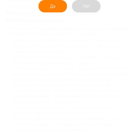
экскурсии для знакомства с городскими и загородными
достопримечательностями.
Да
Нет
Виды акций на автобусные экскурсии во
Владивостоке на Биглион
У нас на сайте представлено множество туристических программ
со скидками. Направления и форматы – самые разные:
Новогодние и рождественские программы – тематические
экскурсии, посвященные истории праздников и их традициям. Они
проходят в декабре и январе.
Классические обзорные экскурсии – знакомство с главными
достопримечательностями за одну поездку.
Тематические маршруты по городу – погружение в конкретную
эпоху, культурный пласт или интересы. Например, литературные,
архитектурные, мистические или исторические поездки.
Загородные и однодневные туры – поездки в ближайшие
исторические города, усадьбы, монастырские комплексы и т.д.
Например, в Карелию, города Золотого кольца или царские
резиденции под Санкт-Петербургом.
Ночные и вечерние экскурсии – осмотр города в вечерней
подсветке, когда знакомые места выглядят иначе.
Экскурсии с дополнительными опциями – включают не только
автобусный маршрут, но и посещение музеев и дворцов,
дегустации или интерактивные элементы.