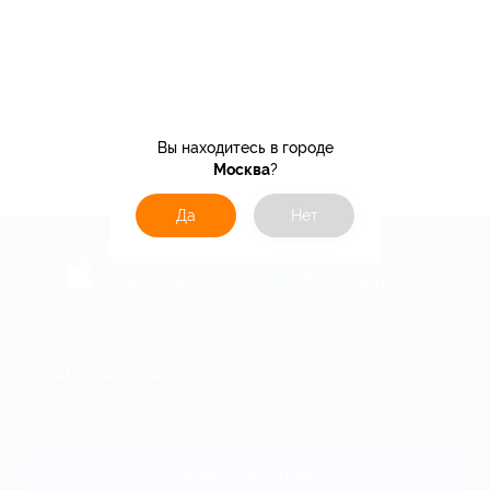
Вы находитесь в городе
Москва
?
Да
Нет
загрузить в
загрузить в
App Store
Google Play
+7 495 649-649-1
Для звонка из Москвы
и регионов России
Связаться с нами