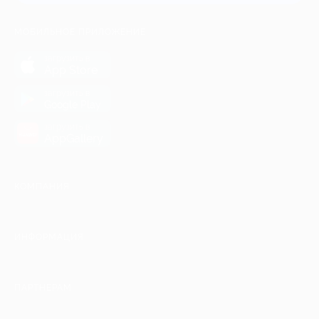
МОБИЛЬНОЕ ПРИЛОЖЕНИЕ
загрузить в
App Store
загрузить в
Google Play
загрузить в
AppGallery
КОМПАНИЯ
ИНФОРМАЦИЯ
ПАРТНЕРАМ